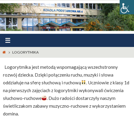
Przejdź
do
treści
Strona
LOGORYTMIKA
główna
Logorytmika jest metodą wspomagającą wszechstronny
rozwój dziecka. Dzięki połączeniu ruchu, muzyki i słowa
oddziałuje na sferę słuchową i ruchową
. Uczniowie z klasy 1d
na pierwszych zajęciach z logorytmiki wykonywali ćwiczenia
słuchowo-ruchowe
. Dużo radości dostarczyły naszym
świetliczakom zabawy muzyczno-ruchowe z wykorzystaniem
domina.