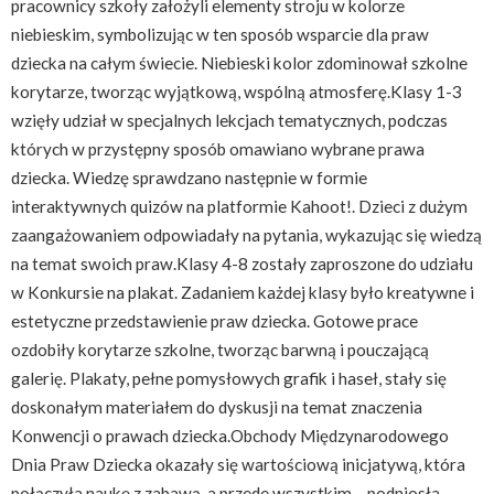
pracownicy szkoły założyli elementy stroju w kolorze
niebieskim, symbolizując w ten sposób wsparcie dla praw
dziecka na całym świecie. Niebieski kolor zdominował szkolne
korytarze, tworząc wyjątkową, wspólną atmosferę.Klasy 1-3
wzięły udział w specjalnych lekcjach tematycznych, podczas
których w przystępny sposób omawiano wybrane prawa
dziecka. Wiedzę sprawdzano następnie w formie
interaktywnych quizów na platformie Kahoot!. Dzieci z dużym
zaangażowaniem odpowiadały na pytania, wykazując się wiedzą
na temat swoich praw.Klasy 4-8 zostały zaproszone do udziału
w Konkursie na plakat. Zadaniem każdej klasy było kreatywne i
estetyczne przedstawienie praw dziecka. Gotowe prace
ozdobiły korytarze szkolne, tworząc barwną i pouczającą
galerię. Plakaty, pełne pomysłowych grafik i haseł, stały się
doskonałym materiałem do dyskusji na temat znaczenia
Konwencji o prawach dziecka.Obchody Międzynarodowego
Dnia Praw Dziecka okazały się wartościową inicjatywą, która
połączyła naukę z zabawą, a przede wszystkim – podniosła